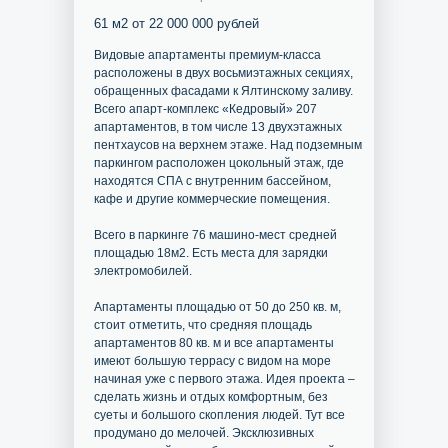
61 м2 от 22 000 000 рублей
Видовые апартаменты премиум-класса
расположены в двух восьмиэтажных секциях,
обращенных фасадами к Ялтинскому заливу.
Всего апарт-комплекс «Кедровый» 207
апартаментов, в том числе 13 двухэтажных
пентхаусов на верхнем этаже. Над подземным
паркингом расположен цокольный этаж, где
находятся СПА с внутренним бассейном,
кафе и другие коммерческие помещения.
Всего в паркинге 76 машино-мест средней
площадью 18м2. Есть места для зарядки
электромобилей.
Апартаменты площадью от 50 до 250 кв. м,
стоит отметить, что средняя площадь
апартаментов 80 кв. м и все апартаменты
имеют большую террасу с видом на море
начиная уже с первого этажа. Идея проекта –
сделать жизнь и отдых комфортным, без
суеты и большого скопления людей. Тут все
продумано до мелочей. Эксклюзивных