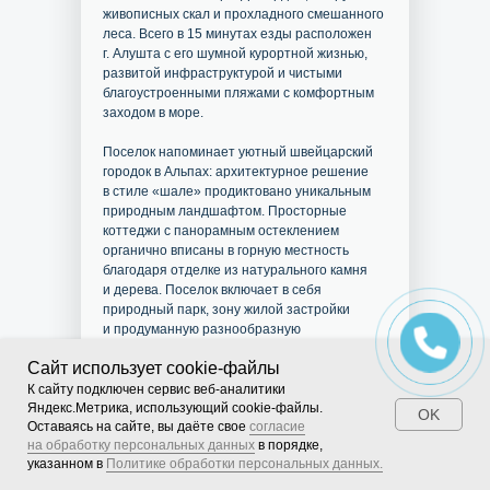
живописных скал и прохладного смешанного
леса. Всего в 15 минутах езды расположен
г. Алушта с его шумной курортной жизнью,
развитой инфраструктурой и чистыми
благоустроенными пляжами с комфортным
заходом в море.
Поселок напоминает уютный швейцарский
городок в Альпах: архитектурное решение
в стиле «шале» продиктовано уникальным
природным ландшафтом. Просторные
коттеджи с панорамным остеклением
органично вписаны в горную местность
благодаря отделке из натурального камня
и дерева. Поселок включает в себя
природный парк, зону жилой застройки
и продуманную разнообразную
инфраструктуру для постоянного проживания
Сайт использует cookie-файлы
и отдыха.
К cайту подключен сервис веб-аналитики
Яндекс.Метрика, использующий cookie-файлы.
OK
Оставаясь на сайте, вы даёте свое
согласие
на обработку персональных данных
в порядке,
указанном в
Политике обработки персональных данных.